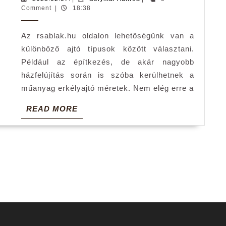
erkélyajtó
Adnrea
Comment
|
18:38
típusok
Az rsablak.hu oldalon lehetőségünk van a
fő
különböző ajtó típusok között választani.
jellemzői
Például az építkezés, de akár nagyobb
házfelújítás során is szóba kerülhetnek a
műanyag erkélyajtó méretek. Nem elég erre a
READ
READ MORE
MORE