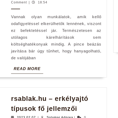
lehet
Adnrea
Comment
|
18:54
a
Vannak olyan munkálatok, amik kellő
pince
odafigyeléssel elkerülhetők lennének, viszont
beázás
ez befektetéssel jár. Természetesen az
javítása
utólagos kárelhárítások sem
költséghatékonyak mindig. A pince beázás
javítása bár úgy tűnhet, hogy hanyagolható,
de valójában
READ
READ MORE
MORE
rsablak.hu – erkélyajtó
rsablak.hu
típusok fő jellemzői
–
2023.02.07.
Solymar
2023.02.07.
|
Solymar Adnrea
|
0