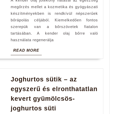
A kender olaj jótékony hatásai az egészség
fontos
megőrzés mellet a kozmetika és gyógyászati
tudnivalói
készítményekben is rendkívül népszerűek
bőrápolás céljából. Kiemelkedően fontos
szerepük van a bőrszövetek fiatalon
tartásában. A kender olaj bőrre való
használata regenerálja
READ
READ MORE
MORE
Joghurtos sütik – az
egyszerű és elronthatatlan
kevert gyümölcsös-
Joghurtos
joghurtos süti
sütik