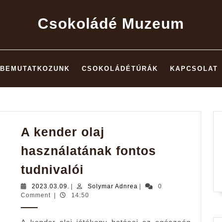
Csokoládé Muzeum
BEMUTATKOZUNK
CSOKOLÁDÉTÚRÁK
KAPCSOLAT
A kender olaj
használatának fontos
A
tudnivalói
kender
2023.03.09.
Solymar
2023.03.09.
|
Solymar Adnrea
|
0
olaj
Adnrea
Comment
|
14:50
használatának