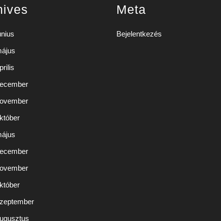
hives
Meta
únius
Bejelentkezés
május
rilis
december
november
któber
május
december
november
któber
szeptember
augusztus