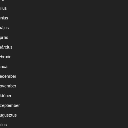
lius
únius
május
rilis
március
ebruár
anuár
december
november
któber
szeptember
augusztus
lius