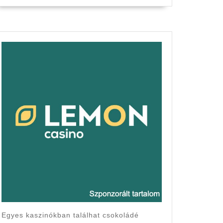
ető
Egyes kaszinókban találhat csokoládé