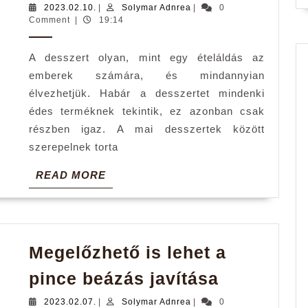
2023.02.10.
Solymar
2023.02.10.
|
Solymar Adnrea
|
0
–
Adnrea
Comment
|
19:14
az
A desszert olyan, mint egy ételáldás az
egyszerű
emberek számára, és mindannyian
és
élvezhetjük. Habár a desszertet mindenki
elronthatatlan
édes terméknek tekintik, ez azonban csak
kevert
részben igaz. A mai desszertek között
gyümölcsös-
szerepelnek torta
joghurtos
READ
READ MORE
süti
MORE
Megelőzhető is lehet a
Megelőzh
pince beázás javítása
is
2023.02.07.
Solymar
2023.02.07.
|
Solymar Adnrea
|
0