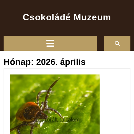
Skip
to
Csokoládé Muzeum
content
Open
Button
Hónap:
2026. április