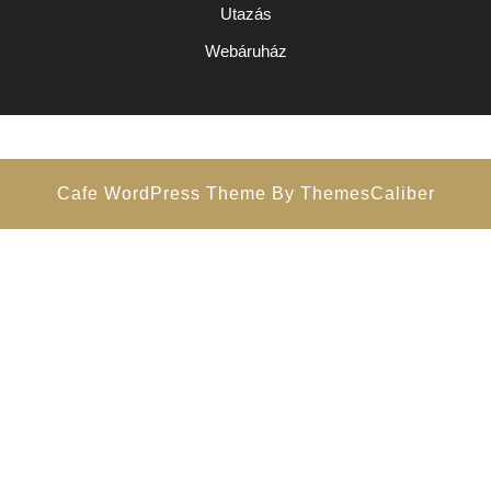
Utazás
Webáruház
Cafe WordPress Theme
By ThemesCaliber
Scroll
Up