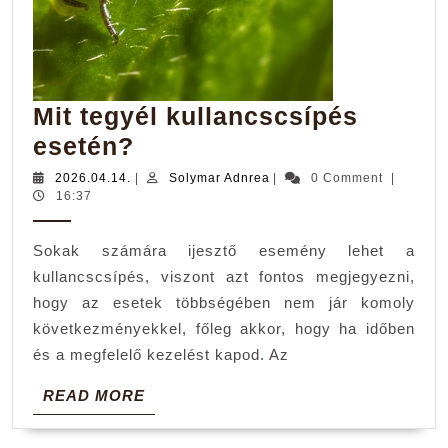
Mit tegyél kullancscsípés
Mit
esetén?
tegyél
2026.04.14.
Solymar
2026.04.14.
|
Solymar Adnrea
|
0 Comment
|
Adnrea
16:37
kullancscsípés
esetén?
Sokak számára ijesztő esemény lehet a
kullancscsípés, viszont azt fontos megjegyezni,
hogy az esetek többségében nem jár komoly
következményekkel, főleg akkor, hogy ha időben
és a megfelelő kezelést kapod. Az
READ
READ MORE
MORE