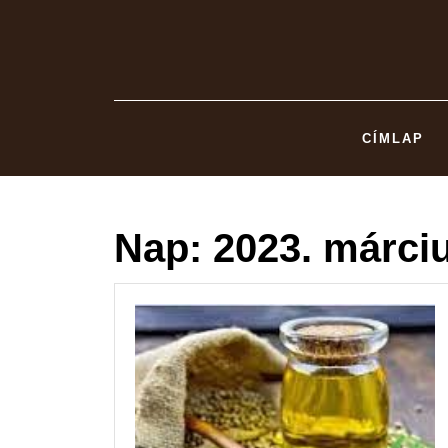
Skip
to
content
CÍMLAP
Nap:
2023. márciu