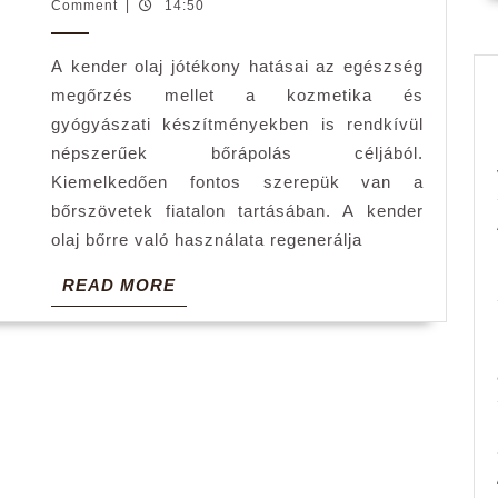
olaj
Adnrea
Comment
|
14:50
használatának
A kender olaj jótékony hatásai az egészség
fontos
megőrzés mellet a kozmetika és
tudnivalói
gyógyászati készítményekben is rendkívül
népszerűek bőrápolás céljából.
Kiemelkedően fontos szerepük van a
bőrszövetek fiatalon tartásában. A kender
olaj bőrre való használata regenerálja
READ
READ MORE
MORE