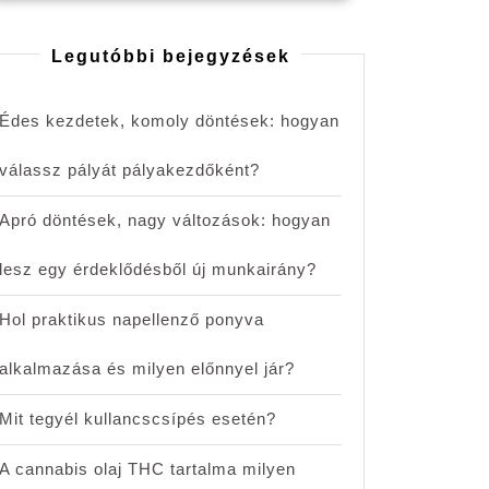
Legutóbbi bejegyzések
Édes kezdetek, komoly döntések: hogyan
válassz pályát pályakezdőként?
Apró döntések, nagy változások: hogyan
lesz egy érdeklődésből új munkairány?
Hol praktikus napellenző ponyva
alkalmazása és milyen előnnyel jár?
Mit tegyél kullancscsípés esetén?
A cannabis olaj THC tartalma milyen