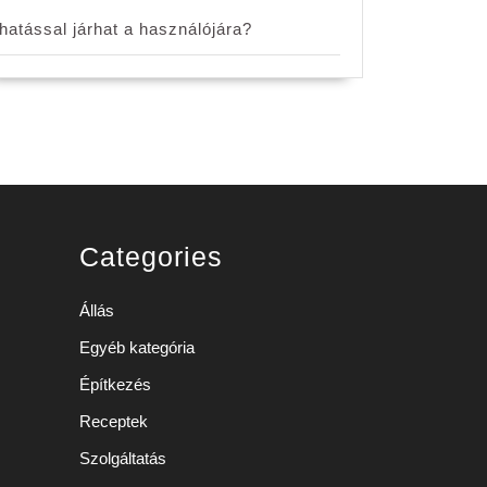
hatással járhat a használójára?
Categories
Állás
Egyéb kategória
Építkezés
Receptek
Szolgáltatás