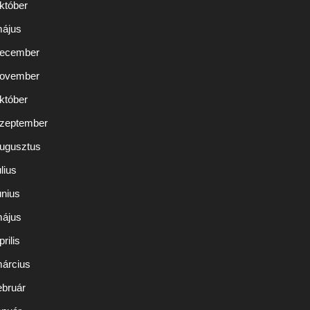
któber
május
december
november
któber
szeptember
augusztus
lius
únius
május
rilis
március
ebruár