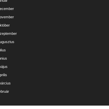
anuár
december
november
któber
szeptember
augusztus
lius
únius
május
rilis
március
ebruár