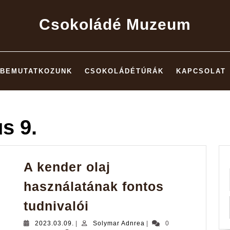
Csokoládé Muzeum
BEMUTATKOZUNK
CSOKOLÁDÉTÚRÁK
KAPCSOLAT
s 9.
A kender olaj
használatának fontos
A
tudnivalói
kender
2023.03.09.
Solymar
2023.03.09.
|
Solymar Adnrea
|
0