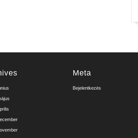
hives
Meta
únius
Bejelentkezés
május
rilis
december
november