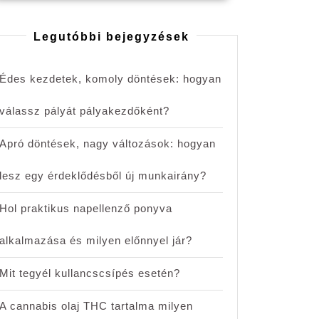
Legutóbbi bejegyzések
Édes kezdetek, komoly döntések: hogyan
válassz pályát pályakezdőként?
Apró döntések, nagy változások: hogyan
lesz egy érdeklődésből új munkairány?
Hol praktikus napellenző ponyva
alkalmazása és milyen előnnyel jár?
Mit tegyél kullancscsípés esetén?
A cannabis olaj THC tartalma milyen