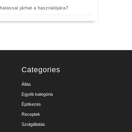
hatással járhat a használójára?
Categories
Állás
Egyéb kategória
Építkezés
Receptek
Szolgáltatás