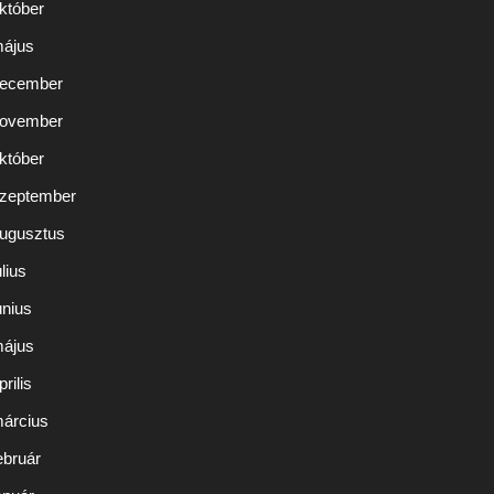
któber
május
december
november
któber
szeptember
augusztus
lius
únius
május
rilis
március
ebruár