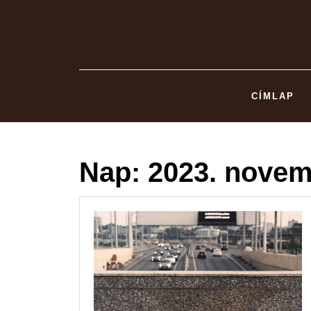
Skip
to
content
CÍMLAP
Nap:
2023. novem