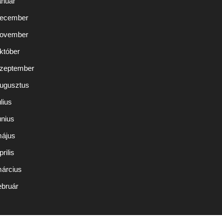
anuár
december
november
któber
szeptember
augusztus
lius
únius
május
rilis
március
ebruár