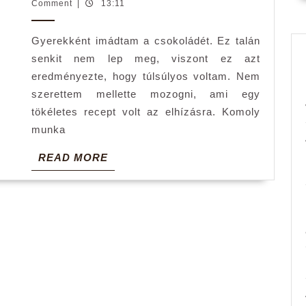
a
Adnrea
Comment
|
13:11
függőségből,
Gyerekként imádtam a csokoládét. Ez talán
ha
senkit nem lep meg, viszont ez azt
meg
eredményezte, hogy túlsúlyos voltam. Nem
merjük
szerettem mellette mozogni, ami egy
tenni
tökéletes recept volt az elhízásra. Komoly
az
munka
első
READ
READ MORE
lépést
MORE