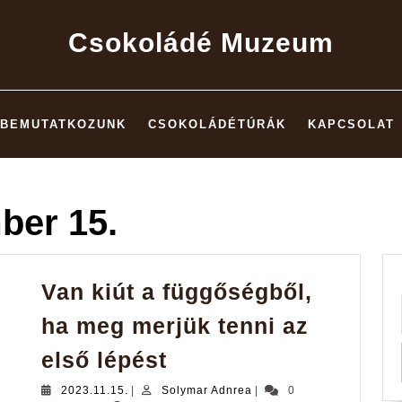
Csokoládé Muzeum
BEMUTATKOZUNK
CSOKOLÁDÉTÚRÁK
KAPCSOLAT
ber 15.
Van kiút a függőségből,
ha meg merjük tenni az
Van
első lépést
kiút
2023.11.15.
Solymar
2023.11.15.
|
Solymar Adnrea
|
0