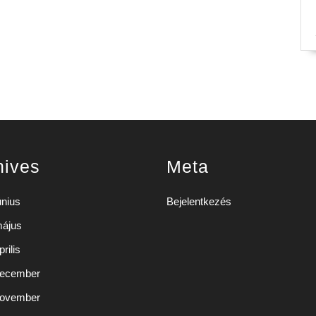
hives
Meta
únius
Bejelentkezés
május
rilis
december
november