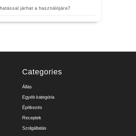
hatással járhat a használójára?
Categories
Állás
Egyéb kategória
Építkezés
Receptek
Szolgáltatás