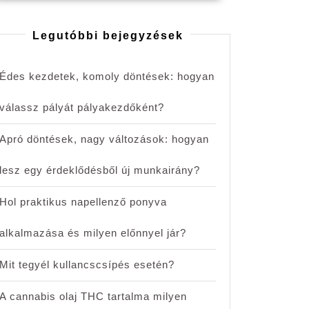
Legutóbbi bejegyzések
Édes kezdetek, komoly döntések: hogyan
válassz pályát pályakezdőként?
Apró döntések, nagy változások: hogyan
lesz egy érdeklődésből új munkairány?
Hol praktikus napellenző ponyva
alkalmazása és milyen előnnyel jár?
Mit tegyél kullancscsípés esetén?
A cannabis olaj THC tartalma milyen