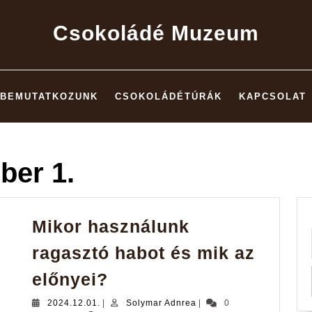
Csokoládé Muzeum
BEMUTATKOZUNK
CSOKOLÁDÉTÚRÁK
KAPCSOLAT
ber 1.
Mikor használunk
ragasztó habot és mik az
Mikor
előnyei?
használunk
2024.12.01.
Solymar
2024.12.01.
|
Solymar Adnrea
|
0