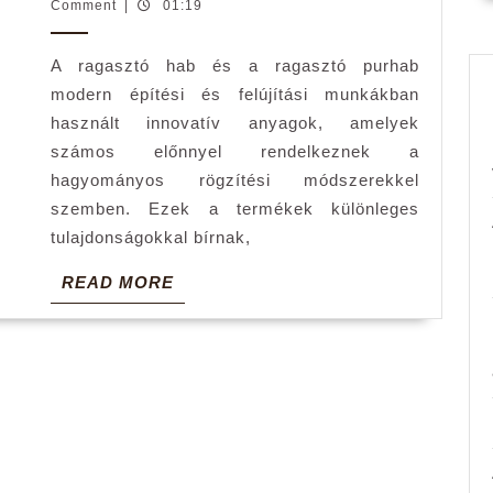
ragasztó
Adnrea
Comment
|
01:19
habot
A ragasztó hab és a ragasztó purhab
és
modern építési és felújítási munkákban
mik
használt innovatív anyagok, amelyek
az
számos előnnyel rendelkeznek a
előnyei?
hagyományos rögzítési módszerekkel
szemben. Ezek a termékek különleges
tulajdonságokkal bírnak,
READ
READ MORE
MORE