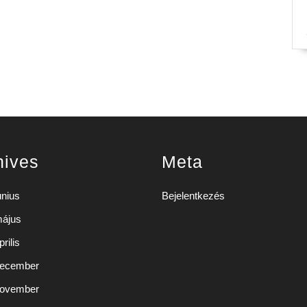
hives
Meta
únius
Bejelentkezés
május
rilis
december
november