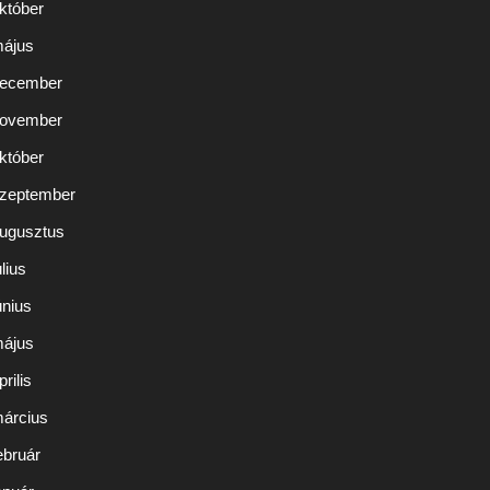
któber
május
december
november
któber
szeptember
augusztus
lius
únius
május
rilis
március
ebruár