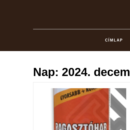
Skip
to
content
CÍMLAP
Nap:
2024. decem