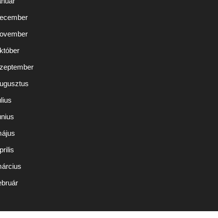
anuár
december
november
któber
szeptember
augusztus
lius
únius
május
rilis
március
ebruár