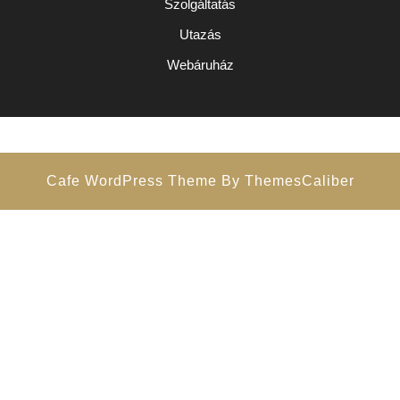
Szolgáltatás
Utazás
Webáruház
Cafe WordPress Theme
By ThemesCaliber
Scroll
Up