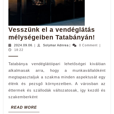
Vesszünk el a vendéglátás
Vess
mélységeiben Tatabányán!
el
2024.09.06.
Solymar
2024.09.06.
|
Solymar Adnrea
|
0 Comment
|
Adnrea
18:22
a
vendé
Tatabánya vendéglátóipari lehetőségei kiválóan
mélys
alkalmasak arra, hogy a munkavállalóként
Tatab
megtapasztaljuk a szakma minden aspektusát egy
élénk és pezsgő környezetben. A városban az
éttermek és szállodák változatosak, így kezdő és
szakemberként
READ
READ MORE
MORE