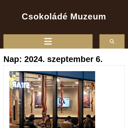
Skip
to
Csokoládé Muzeum
content
Open
Button
Nap:
2024. szeptember 6.