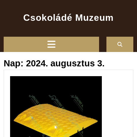
Skip
to
Csokoládé Muzeum
content
Open
Button
Nap:
2024. augusztus 3.