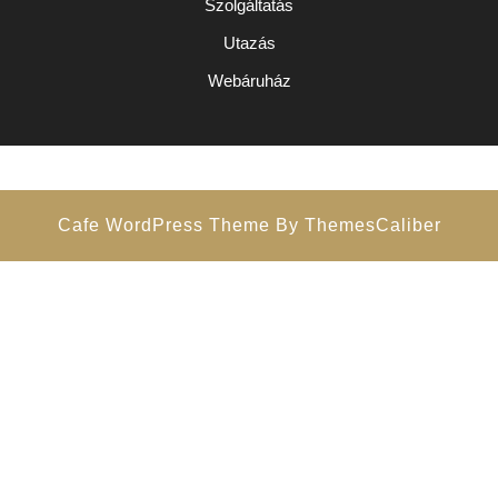
Szolgáltatás
Utazás
Webáruház
Cafe WordPress Theme
By ThemesCaliber
Scroll
Up