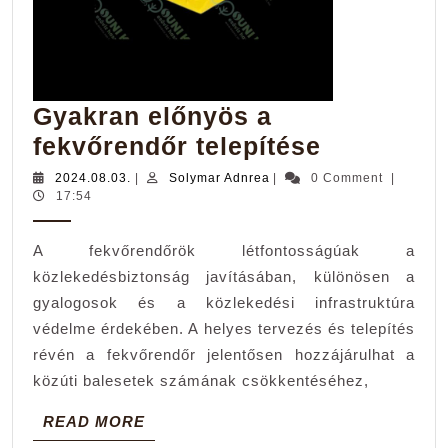
Gyakran előnyös a
Gyakran
fekvőrendőr telepítése
előnyös
2024.08.03.
Solymar
2024.08.03.
|
Solymar Adnrea
|
0 Comment
|
Adnrea
17:54
a
fekvőrend
A fekvőrendőrök létfontosságúak a
telepítése
közlekedésbiztonság javításában, különösen a
gyalogosok és a közlekedési infrastruktúra
védelme érdekében. A helyes tervezés és telepítés
révén a fekvőrendőr jelentősen hozzájárulhat a
közúti balesetek számának csökkentéséhez,
READ
READ MORE
MORE