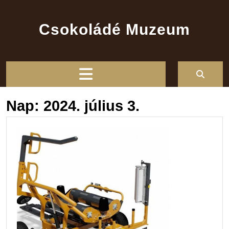
Skip
to
Csokoládé Muzeum
content
Open
Button
Nap:
2024. július 3.