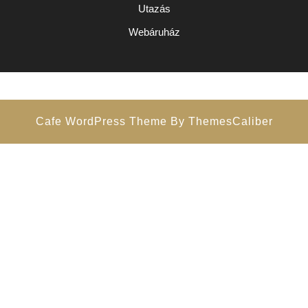
Utazás
Webáruház
Cafe WordPress Theme
By ThemesCaliber
Scroll
Up