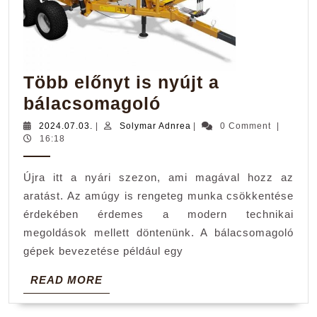
Több előnyt is nyújt a
Több
bálacsomagoló
előnyt
2024.07.03.
Solymar
2024.07.03.
|
Solymar Adnrea
|
0 Comment
|
Adnrea
16:18
is
nyújt
Újra itt a nyári szezon, ami magával hozz az
a
aratást. Az amúgy is rengeteg munka csökkentése
bálacsomagoló
érdekében érdemes a modern technikai
megoldások mellett döntenünk. A bálacsomagoló
gépek bevezetése például egy
READ
READ MORE
MORE