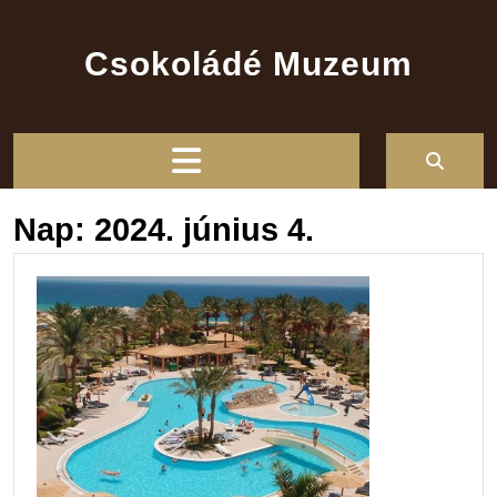
Skip
to
Csokoládé Muzeum
content
Open
Button
Nap:
2024. június 4.