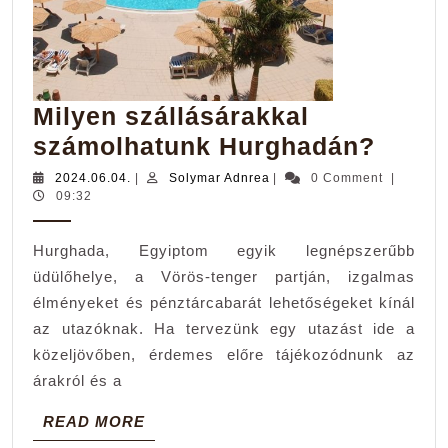
Milyen szállásárakkal
Milye
számolhatunk Hurghadán?
száll
2024.06.04.
Solymar
2024.06.04.
|
Solymar Adnrea
|
0 Comment
|
Adnrea
09:32
szám
Hurg
Hurghada, Egyiptom egyik legnépszerűbb
üdülőhelye, a Vörös-tenger partján, izgalmas
élményeket és pénztárcabarát lehetőségeket kínál
az utazóknak. Ha tervezünk egy utazást ide a
közeljövőben, érdemes előre tájékozódnunk az
árakról és a
READ
READ MORE
MORE