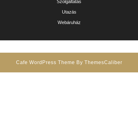
Szolgáltatás
Utazás
Webáruház
Cafe WordPress Theme
By ThemesCaliber
Scroll
Up