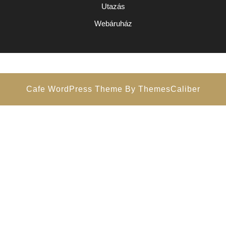
Utazás
Webáruház
Cafe WordPress Theme
By ThemesCaliber
Scroll
Up