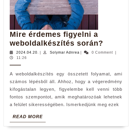
Mire érdemes figyelni a
Mire
weboldalkészítés során?
érdeme
2024.04.20.
Solymar
2024.04.20.
|
Solymar Adnrea
|
0 Comment
|
Adnrea
11:26
figyelni
a
A weboldalkészítés egy összetett folyamat, ami
webolda
számos lépésből áll. Ahhoz, hogy a végeredmény
során?
kifogástalan legyen, figyelembe kell venni több
fontos szempontot, amik meghatározóak lehetnek
a felület sikerességében. Ismerkedjünk meg ezek
READ
READ MORE
MORE