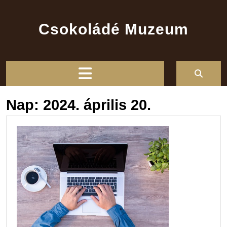
Skip
to
Csokoládé Muzeum
content
Open
Button
Nap:
2024. április 20.