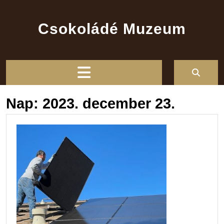
Skip
to
Csokoládé Muzeum
content
Open
Button
Nap:
2023. december 23.