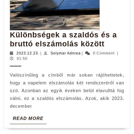
Különbségek a szaldós és a
Különb
bruttó elszámolás között
a
2023.12.23.
Solymar
2023.12.23.
|
Solymar Adnrea
|
0 Comment
|
Adnrea
01:50
szaldós
és
Valószínűleg a címből már sokan rájöhettetek,
a
hogy a napelem elszámolás két rendszeréről van
bruttó
szó. Azonban az egyik éveken belül elavulttá fog
elszám
válni, ez a szaldós elszámolás. Azok, akik 2023.
között
december
READ
READ MORE
MORE