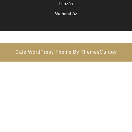
Utazás
Webáruház
Cafe WordPress Theme
By ThemesCaliber
Scroll
Up