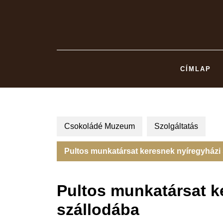
Skip
to
content
CÍMLAP
Csokoládé Muzeum
Szolgáltatás
Pultos munkatársat keresnek nyíregyházi
Pultos munkatársat k
szállodába