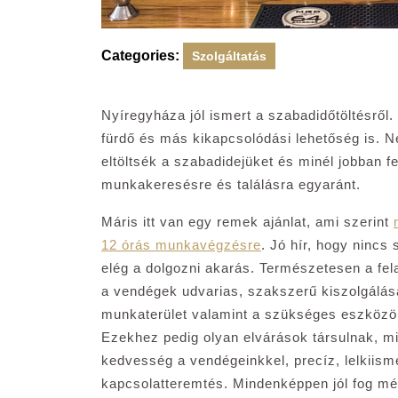
Categories:
Szolgáltatás
Nyíregyháza jól ismert a szabadidőtöltésről.
fürdő és más kikapcsolódási lehetőség is. N
eltöltsék a szabadidejüket és minél jobban fe
munkakeresésre és találásra egyaránt.
Máris itt van egy remek ajánlat, ami szerint
12 órás munkavégzésre
. Jó hír, hogy nincs
elég a dolgozni akarás. Természetesen a fel
a vendégek udvarias, szakszerű kiszolgálása
munkaterület valamint a szükséges eszközök 
Ezekhez pedig olyan elvárások társulnak, m
kedvesség a vendégeinkkel, precíz, lelkiis
kapcsolatteremtés. Mindenképpen jól fog még