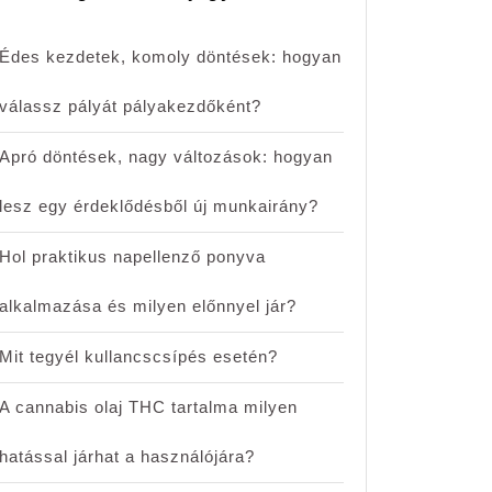
Édes kezdetek, komoly döntések: hogyan
válassz pályát pályakezdőként?
Apró döntések, nagy változások: hogyan
lesz egy érdeklődésből új munkairány?
Hol praktikus napellenző ponyva
alkalmazása és milyen előnnyel jár?
Mit tegyél kullancscsípés esetén?
A cannabis olaj THC tartalma milyen
hatással járhat a használójára?