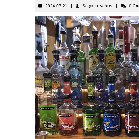
2024.07.21.
Solymar
2024.07.21.
|
Solymar Adnrea
|
0 C
Adnrea