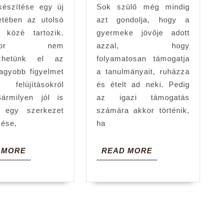
készítése egy új
Sok szülő még mindig
tében az utolsó
azt gondolja, hogy a
 közé tartozik.
gyermeke jövője adott
ankor nem
azzal, hogy
ezhetünk el az
folyamatosan támogatja
agyobb figyelmet
a tanulmányait, ruházza
 felújításokról
és ételt ad neki. Pedig
ármilyen jól is
az igazi támogatás
k egy szerkezet
számára akkor történik,
zése,
ha
READ
READ
 MORE
READ MORE
MORE
MORE