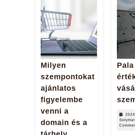
Milyen
Pala
szempontokat
érté
ajánlatos
vásá
figyelembe
szem
venni a
2024
Solymar
domain és a
Commen
tárhely