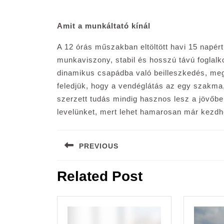
Amit a munkáltató kínál
A 12 órás műszakban eltöltött havi 15 napért
munkaviszony, stabil és hosszú távú foglal
dinamikus csapádba való beilleszkedés, mega
feledjük, hogy a vendéglátás az egy szakma, am
szerzett tudás mindig hasznos lesz a jövőbe
levelünket, mert lehet hamarosan már kezdhe
Bejegyzés
PREVIOUS
navigáció
Previous
Related Post
post: