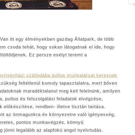
 Van itt egy élményekben gazdag Állatpark, de több
em csoda tehát, hogy sokan látogatnak el ide, hogy
ltöltődjenek. Ez persze esélyt teremt a
nyíregyházi szállodába pultos munkatársat keresnek
 szükség feltétlenül komoly tapasztalatra, mert bőven
adatoknak maradéktalanul meg kell felelnünk, amilyen
, pultos és felszolgálási feladatok elvégzése,
előkészítése, rendben- illetve tisztán tartása.
int az önmagunkra és környezetre való igényesség,
meretes, pontos munkavégzés, könnyű
 jönni legalább az alapfokú angol nyelvtudás.