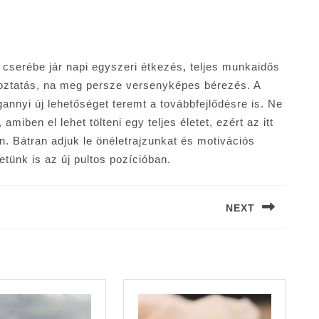
 cserébe jár napi egyszeri étkezés, teljes munkaidős
koztatás, na meg persze versenyképes bérezés. A
nnyi új lehetőséget teremt a továbbfejlődésre is. Ne
iben el lehet tölteni egy teljes életet, ezért az itt
n. Bátran adjuk le önéletrajzunkat és motivációs
tünk is az új pultos pozícióban.
NEXT
Next
post: