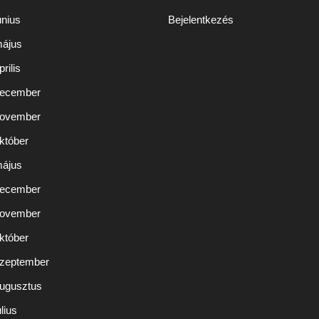
únius
Bejelentkezés
május
rilis
december
november
któber
május
december
november
któber
szeptember
augusztus
lius