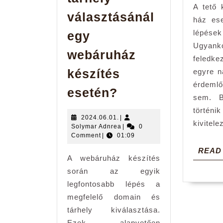
A tető 
választásánál
ház ese
lépések
egy
Ugy
webáruház
feledk
készítés
egyre n
érdemlő
Milyen
esetén?
sem. B
szempontokat
történi
ajánlatos
2024.06.01.
2024.06.01.
|
kivitele
Solymar
Solymar Adnrea
|
0
figyelembe
Adnrea
Comment
|
01:09
venni
READ
A webáruház készítés
a
során az egyik
domain
legfontosabb lépés a
és
megfelelő domain és
a
tárhely kiválasztása.
Ezek alapvetően