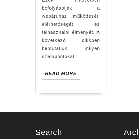
tárhely
befolyásolják a
választásánál
webáruház működését,
egy
elérhetőségét és
webáruház
felhasználói élményét. A
készítés
következő cikkben
esetén?
bemutatjuk, milyen
szempontokat
READ
READ MORE
MORE
Search
Arc