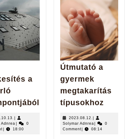
Útmutató a
kesítés a
gyermek
rló
megtakarítás
Pala
Útmutat
pontjából
típusokhoz
értékesítés
a
a
gyermek
2024.10.13.
2023.08.12.
.10.13.
|
2023.08.12.
|
Solymar
Solymar
 Adnrea
|
0
Solymar Adnrea
|
0
vásárló
megtakar
Adnrea
Adnrea
t
|
18:00
Comment
|
08:14
szempontjából
típusokh