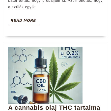
bátorítottak, hogy próbáljam ki. Azt mondták, hogy
volt
a szülők egyik
READ
READ MORE
MORE
A cannabis olaj THC tartalma