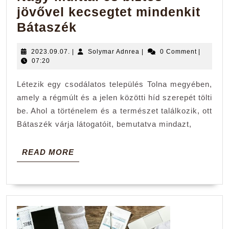
jövővel kecsegtet mindenkit
Nagy
Bátaszék
múlttal
2023.09.07.
Solymar
2023.09.07.
|
Solymar Adnrea
|
0 Comment
|
és
Adnrea
07:20
biztos
Létezik egy csodálatos település Tolna megyében,
jövővel
amely a régmúlt és a jelen közötti híd szerepét tölti
kecsegtet
be. Ahol a történelem és a természet találkozik, ott
mindenkit
Bátaszék várja látogatóit, bemutatva mindazt,
Bátaszék
READ
READ MORE
MORE