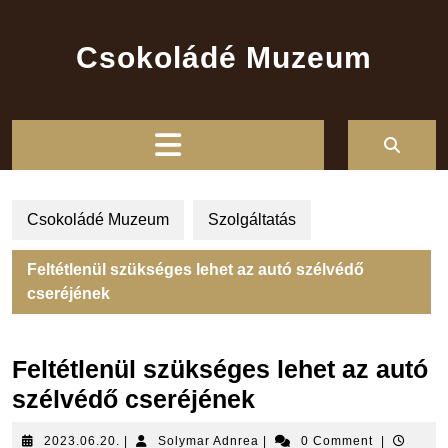
Skip
to
Csokoládé Muzeum
content
Open
Button
Csokoládé Muzeum
Szolgáltatás
Feltétlenül szükséges lehet az autó szélvédő
cseréjének
Feltétlenül szükséges lehet az autó
szélvédő cseréjének
2023.06.20.
Solymar
2023.06.20.
|
Solymar Adnrea
|
0 Comment
|