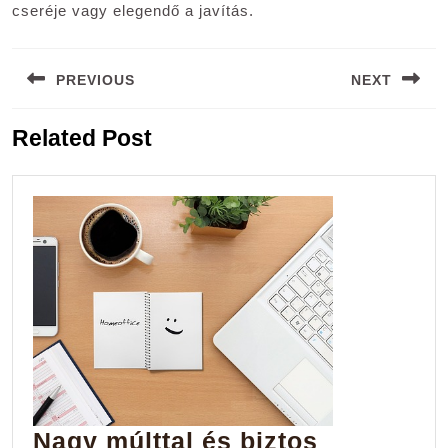
cseréje vagy elegendő a javítás.
Bejegyzés
PREVIOUS
NEXT
navigáció
Previous
Next
Related Post
post:
post:
Nagy múlttal és biztos