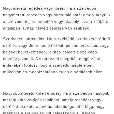
Nagyméretű repedés vagy törés: Ha a szélvédőn
nagyméretű repedés vagy törés található, amely átnyúlik
a szélvédő teljes területén vagy akadályozza a kilátást,
általában javítás helyett cserére van szükség.
Szerkezeti károsodás: Ha a szélvédő szerkezetét érintő
sérülés vagy deformáció történt, például erős ütés vagy
baleset következtében, javítás helyett a szélvédő
cseréje javasolt. A szerkezeti integritás megőrzése
érdekében fontos, hogy a szélvédő megfelelően
működjön és megbízhatóan védjen a sérülések ellen.
Nagyobb méretű kőfelverődés: Ha a szélvédőn nagyobb
méretű kőfelverődés található, amely repedést vagy
sérülést okozott, a javítás lehetősége attól függ, hogy
mekkora a sérülés és hol helyezkedik el. Kisebb