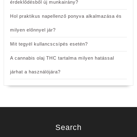
érdeklődésből új munkairány?
Hol praktikus napellenző ponyva alkalmazása és
milyen előnnyel jár?
Mit tegyél kullancscsípés esetén?
A cannabis olaj THC tartalma milyen hatással
járhat a használójára?
Search