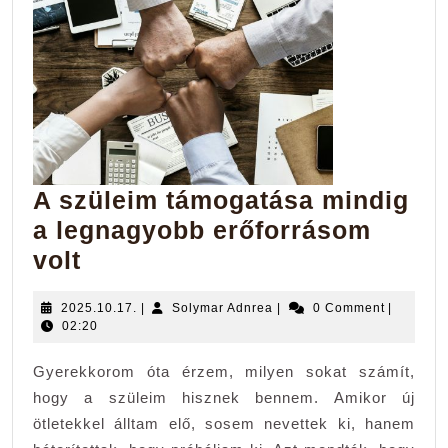
A szüleim támogatása mindig
a legnagyobb erőforrásom
A
volt
szüleim
2025.10.17.
Solymar
2025.10.17.
|
Solymar Adnrea
|
0 Comment
|
támogatása
Adnrea
02:20
mindig
Gyerekkorom óta érzem, milyen sokat számít,
a
hogy a szüleim hisznek bennem. Amikor új
legnagyobb
ötletekkel álltam elő, sosem nevettek ki, hanem
erőforrásom