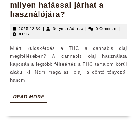
milyen hatással járhat a
A
használójára?
cannabis
2025.12.30.
Solymar
2025.12.30.
|
Solymar Adnrea
|
0 Comment
|
olaj
Adnrea
01:17
THC
Miért kulcskérdés a THC a cannabis olaj
tartalma
megítélésében? A cannabis olaj használata
milyen
kapcsán a legtöbb félreértés a THC tartalom körül
hatással
alakul ki. Nem maga az „olaj” a döntő tényező,
járhat
hanem
a
használójára?
READ
READ MORE
MORE