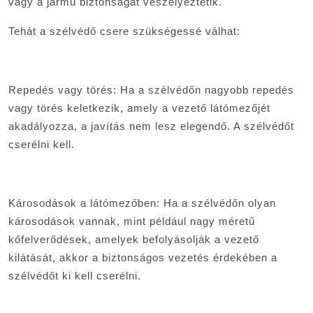
vagy a jármű biztonságát veszélyeztetik.
Tehát a szélvédő csere szükségessé válhat:
Repedés vagy törés: Ha a szélvédőn nagyobb repedés
vagy törés keletkezik, amely a vezető látómezőjét
akadályozza, a javítás nem lesz elegendő. A szélvédőt
cserélni kell.
Károsodások a látómezőben: Ha a szélvédőn olyan
károsodások vannak, mint például nagy méretű
kőfelverődések, amelyek befolyásolják a vezető
kilátását, akkor a biztonságos vezetés érdekében a
szélvédőt ki kell cserélni.