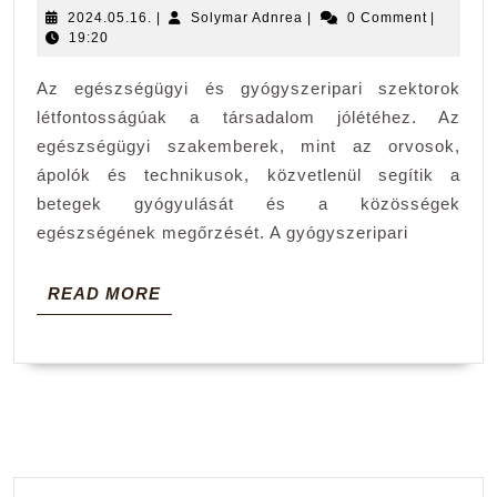
2024.05.16.
Solymar
2024.05.16.
|
Solymar Adnrea
|
0 Comment
|
állá
Adnrea
19:20
a
Az egészségügyi és gyógyszeripari szektorok
kecs
létfontosságúak a társadalom jólétéhez. Az
kecs
egészségügyi szakemberek, mint az orvosok,
port
ápolók és technikusok, közvetlenül segítik a
betegek gyógyulását és a közösségek
egészségének megőrzését. A gyógyszeripari
READ
READ MORE
MORE