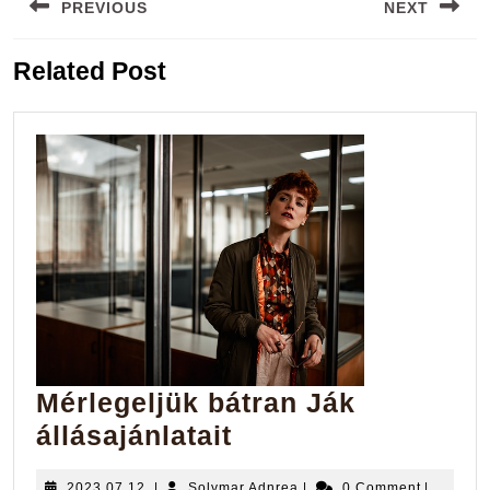
PREVIOUS
NEXT
navigáció
Previous
Next
Related Post
post:
post:
Mérlegeljük bátran Ják
Mérlegeljük
állásajánlatait
bátran
2023.07.12.
Solymar
2023.07.12.
|
Solymar Adnrea
|
0 Comment
|