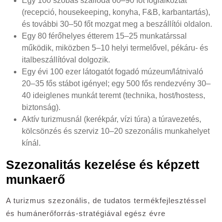
Egy 100 szobás szálloda 60–90 főt foglalkoztat
(recepció, housekeeping, konyha, F&B, karbantartás),
és további 30–50 főt mozgat meg a beszállítói oldalon.
Egy 80 férőhelyes étterem 15–25 munkatárssal
működik, miközben 5–10 helyi termelővel, pékáru- és
italbeszállítóval dolgozik.
Egy évi 100 ezer látogatót fogadó múzeum/látnivaló
20–35 fős stábot igényel; egy 500 fős rendezvény 30–
40 ideiglenes munkát teremt (technika, host/hostess,
biztonság).
Aktív turizmusnál (kerékpár, vízi túra) a túravezetés,
kölcsönzés és szerviz 10–20 szezonális munkahelyet
kínál.
Szezonalitás kezelése és képzett
munkaerő
A turizmus szezonális, de tudatos termékfejlesztéssel
és humánerőforrás-stratégiával egész évre