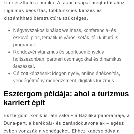
kiterjeszthető a munka. A stabil csapat megtartásához
rugalmas beosztás, többfunkciós képzés és
kiszámítható bérstruktúra szükséges.
Négyévszakos kínálat: wellness, konferencia- és
esküvői piac, tematikus városi séták, téli kulturális
programok.
Rendezvényturizmus és sportesemények a
holtszezonban, partneri csomagokkal és dinamikus
árazással.
Célzott képzések: idegen nyelv, online értékesítés,
vendégélmény-menedzsment, digitális turizmus.
Esztergom példája: ahol a turizmus
karriert épít
Esztergom ikonikus látnivalói – a Bazilika panorámája, a
Duna-part, a kerékpár- és zarándokútvonalak – egész
évben vonzzák a vendégeket. Ehhez kapcsolódva a