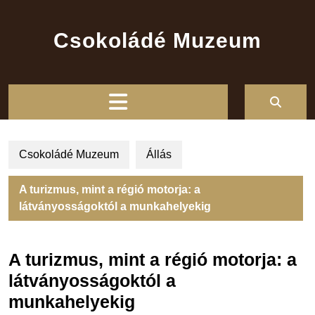
Skip
to
Csokoládé Muzeum
content
Open
Button
Csokoládé Muzeum
Állás
A turizmus, mint a régió motorja: a
látványosságoktól a munkahelyekig
A turizmus, mint a régió motorja: a
látványosságoktól a
munkahelyekig