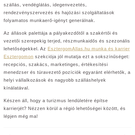
szállás, vendéglátás, idegenvezetés,
rendezvényszervezés és hajózási szolgáltatások
folyamatos munkaerő-igényt generálnak.
Az állások palettája a pályakezdőtől a szakértői és
vezetői szerepekig terjed, részmunkaidős és szezonális
lehetőségekkel. Az
EsztergomAllas.hu munka és karrier
Esztergomon
szekciója jól mutatja ezt a sokszínűséget:
recepciós, szakács, marketinges, értékesítési
menedzser és túravezető pozíciók egyaránt elérhetők, a
helyi vállalkozások és nagyobb szálláshelyek
kínálatával.
Készen áll, hogy a turizmus lendületére építse
karrierjét? Nézzen körül a régió lehetőségei között, és
lépjen még ma!
Bejegyzés