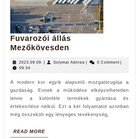
Fuvarozói állás
Fuvarozói
Mezőkövesden
állás
2023.09.09.
Solymar
2023.09.09.
|
Solymar Adnrea
|
0 Comment
|
Mezőkövesden
Adnrea
09:34
A modern kor egyik alapvető mozgatórugója a
gazdaság. Ennek a működése elképzelhetetlen
lenne a különféle termékek gyártása és
értékesítése nélkül. Ezt a két folyamatot azonban
még összeköti egy lényeges tevékenység,
READ
READ MORE
MORE