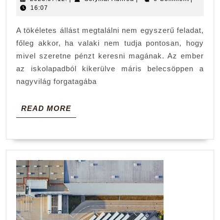
Ják
Adnrea
16:07
állásajánlatait
A tökéletes állást megtalálni nem egyszerű feladat,
főleg akkor, ha valaki nem tudja pontosan, hogy
mivel szeretne pénzt keresni magának. Az ember
az iskolapadból kikerülve máris belecsöppen a
nagyvilág forgatagába
READ
READ MORE
MORE