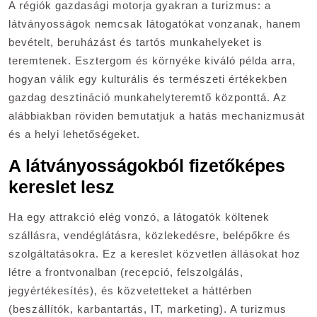
A régiók gazdasági motorja gyakran a turizmus: a
látványosságok nemcsak látogatókat vonzanak, hanem
bevételt, beruházást és tartós munkahelyeket is
teremtenek. Esztergom és környéke kiváló példa arra,
hogyan válik egy kulturális és természeti értékekben
gazdag desztináció munkahelyteremtő központtá. Az
alábbiakban röviden bemutatjuk a hatás mechanizmusát
és a helyi lehetőségeket.
A látványosságokból fizetőképes
kereslet lesz
Ha egy attrakció elég vonzó, a látogatók költenek
szállásra, vendéglátásra, közlekedésre, belépőkre és
szolgáltatásokra. Ez a kereslet közvetlen állásokat hoz
létre a frontvonalban (recepció, felszolgálás,
jegyértékesítés), és közvetetteket a háttérben
(beszállítók, karbantartás, IT, marketing). A turizmus