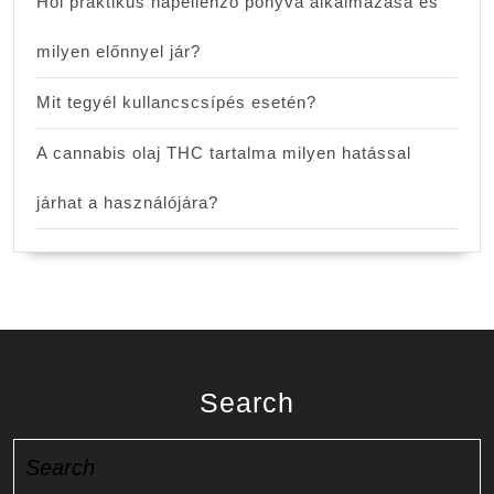
Hol praktikus napellenző ponyva alkalmazása és
milyen előnnyel jár?
Mit tegyél kullancscsípés esetén?
A cannabis olaj THC tartalma milyen hatással
járhat a használójára?
Search
Search
for: