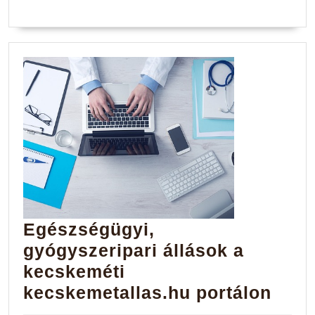
Egészségügyi,
gyógyszeripari állások a
kecskeméti
Egés
kecskemetallas.hu portálon
gyóg