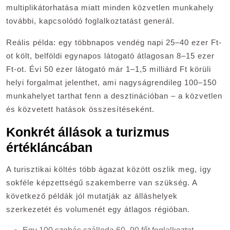
multiplikátorhatása miatt minden közvetlen munkahely
további, kapcsolódó foglalkoztatást generál.
Reális példa: egy többnapos vendég napi 25–40 ezer Ft-
ot költ, belföldi egynapos látogató átlagosan 8–15 ezer
Ft-ot. Évi 50 ezer látogató már 1–1,5 milliárd Ft körüli
helyi forgalmat jelenthet, ami nagyságrendileg 100–150
munkahelyet tarthat fenn a desztinációban – a közvetlen
és közvetett hatások összesítéseként.
Konkrét állások a turizmus
értékláncában
A turisztikai költés több ágazat között oszlik meg, így
sokféle képzettségű szakemberre van szükség. A
következő példák jól mutatják az álláshelyek
szerkezetét és volumenét egy átlagos régióban.