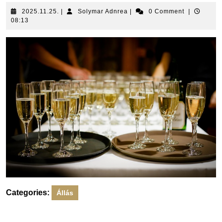
2025.11.25.
Solymar
2025.11.25.
|
Solymar Adnrea
|
0 Comment
|
Adnrea
08:13
Categories:
Állás